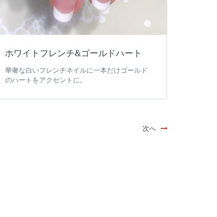
ホワイトフレンチ&ゴールドハート
アク
華奢な白いフレンチネイルに一本だけゴールド
ホロ入
のハートをアクセントに。
た。表
らきら
次へ